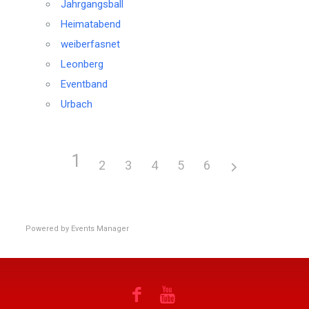
Jahrgangsball
Heimatabend
weiberfasnet
Leonberg
Eventband
Urbach
1
2
3
4
5
6
Powered by
Events Manager