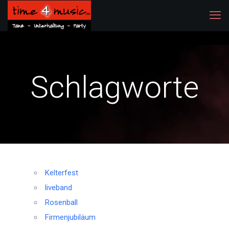
Schlagworte
Kelterfest
liveband
Rosenball
Firmenjubiläum