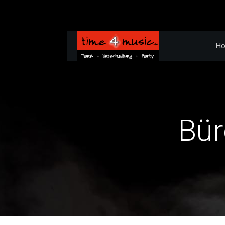
H
Bür