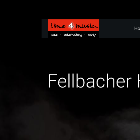
H
Fellbacher 